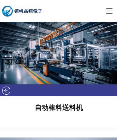
T
o
g
g
l
e
n
a
v
i
g
a
t
i
o
n
自动棒料送料机