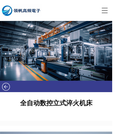
T
o
g
g
l
e
n
a
v
i
g
a
t
i
o
n
全自动数控立式淬火机床